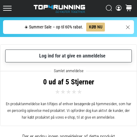
Oplev
Søg
kurv
sko
Top4Running.dk
med
maksimal
Søg
☀️ Summer Sale – op til 60% rabat.
KØB NU
komfort
til
både…
Log ind for at give en anmeldelse
5. 8. 2026
•
8 min. Læsning
0 ud af 5 Stjerner
De
mest
almindelige
En produktanmeldelse kan tilføjes af enhver besøgende på hjemmesiden, som har
årsager
en personlig oplevelse med produktet. Vi opfordrer dog kun aktivt de kunder, der
til
har købt produktet på vores e-shop, til at give en anmeldelse.
knæsmerter
under
Der er endnu ingen anmeldelser af dette produkt