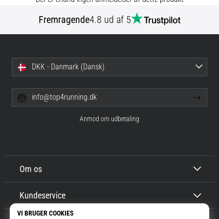
og
efter
Fremragende
4.8 ud af 5
løb
Knæsmerter
vil
ramme
DKK - Danmark (Dansk)
enhver
løber
mindst
info@top4running.dk
én
gang
Anmod om udbetaling
i
livet,
uanset
om
man
Om os
er
amatør
Kundeservice
eller
professionel.