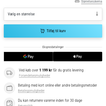
Størrelsesskema
korrekt,
hvor
bruges
Vælg en størrelse
den…
Tilføj til kurv
6. 8. 2026
•
8 min. Læsning
Løberknæ:
Årsager,
behandling
og
Ved køb over
1 199 kr
får du gratis levering
forebyggelse
Forsendelsesmuligheder
Løberknæ,
også
Betaling med kort online eller andre betalingsmetoder
kendt
Betalingsmuligheder
som
iliotibialbåndsyndrom
Du kan returnere varerne inden for 30 dage
(ITBS),
Returpolitik