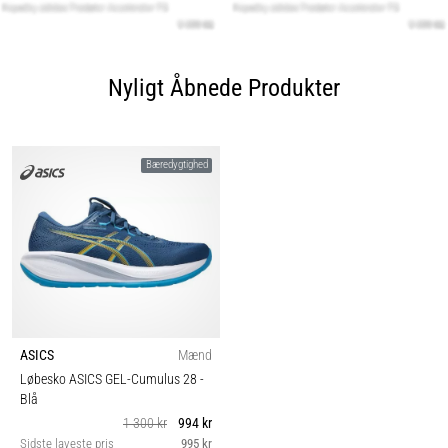
Nyligt Åbnede Produkter
Bæredygtighed
ASICS
Mænd
Løbesko ASICS GEL-Cumulus 28
-
Blå
1 300 kr
994 kr
Sidste laveste pris
995 kr