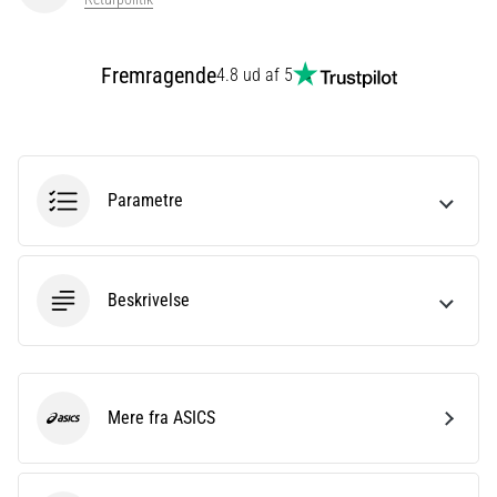
er
et
meget
Fremragende
4.8 ud af 5
almindeligt
helbredsproblem,
som
løbere
oplever.
Parametre
…
Vis
Beskrivelse
alle
artikler
Mere fra ASICS
ASICS