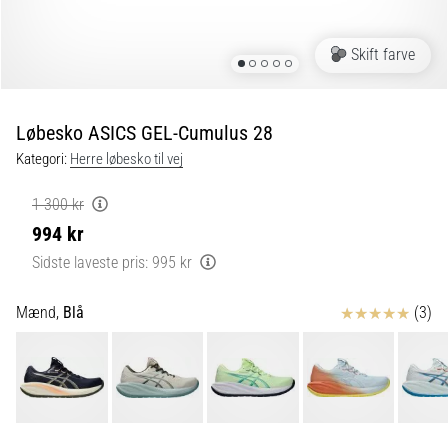
er
de,
Skift farve
og
hvordan
udføres
Løbesko ASICS GEL-Cumulus 28
de?
Kategori:
Herre løbesko til vej
I
praksis
1 300 kr
tester
994 kr
shuttle
run-
Sidste laveste pris:
995 kr
testen
hurtighed,
Anmeldelser
Mænd,
Blå
(3)
smidighed
og
retningsskift.
Hvordan
udføres
den