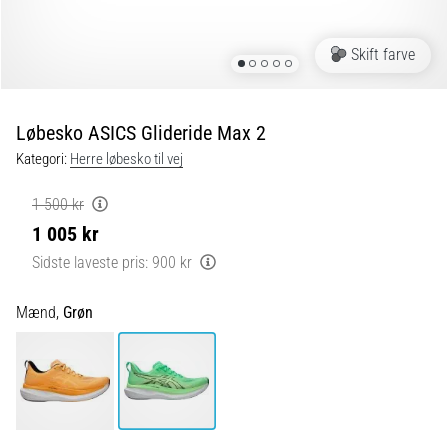
6 min. Læsning
Plantar
Skift farve
fasciitis:
Symptomer,
årsager
Løbesko ASICS Glideride Max 2
og
Kategori:
Herre løbesko til vej
behandling
Oplever
1 500 kr
du
1 005 kr
skarpe
hælsmerter
Sidste laveste pris:
900 kr
under
eller
Mænd,
Grøn
efter
dit
løb?
En
af
de