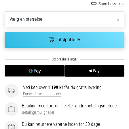
hyppigste
Størrelsesskema
årsager
er
Vælg en størrelse
plantar
fasciitis.
Hvad
Tilføj til kurv
skyldes…
5. 8. 2026
•
9 min. Læsning
Kulhydrat-
superkompensation:
Ved køb over
1 199 kr
får du gratis levering
Hvordan
Forsendelsesmuligheder
påvirker
Betaling med kort online eller andre betalingsmetoder
det
Betalingsmuligheder
din
løbspræstation?
Du kan returnere varerne inden for 30 dage