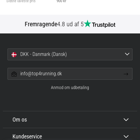
Sidste laveste pris
900 kr
Fremragende
4.8 ud af 5
DKK - Danmark (Dansk)
info@top4running.dk
Anmod om udbetaling
Om os
Kundeservice