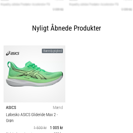
Nyligt Åbnede Produkter
Bæredygtighed
ASICS
Mænd
Løbesko ASICS Glideride Max 2
-
Grøn
1 500 kr
1 005 kr