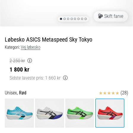
og
efter
løb
Skift farve
Knæsmerter
vil
ramme
Løbesko ASICS Metaspeed Sky Tokyo
enhver
Kategori:
Vej løbesko
løber
mindst
2 250 kr
én
1 800 kr
gang
i
Sidste laveste pris:
1 660 kr
livet,
uanset
Anmeldelser
Unisex,
Rød
(28)
om
man
er
amatør
eller
professionel.