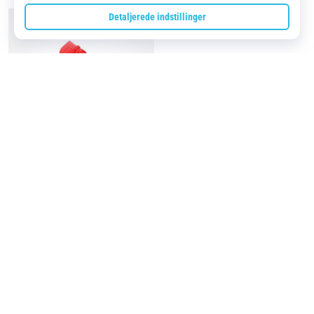
Bæredygtighed
ASICS
Unisex
Løbesko ASICS Metaspeed Sky
Tokyo
- Rød
2 250 kr
1 800 kr
Sidste laveste pris
1 660 kr
Fremragende
4.8 ud af 5