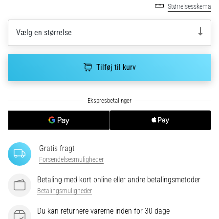
Hvad
Størrelsesskema
er
de
Vælg en størrelse
mest…
5. 8. 2026
Tilføj til kurv
•
6 min. Læsning
Plantar
fasciitis:
Symptomer,
årsager
og
Gratis fragt
behandling
Forsendelsesmuligheder
Oplever
Betaling med kort online eller andre betalingsmetoder
du
Betalingsmuligheder
skarpe
hælsmerter
Du kan returnere varerne inden for 30 dage
under