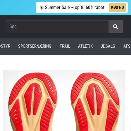
☀️ Summer Sale – op til 60% rabat.
KØB NU
Søg
DSTYR
SPORTSERNÆRING
TRAIL
ATLETIK
UDSALG
AFS