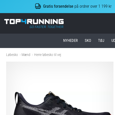
Gratis forsendelse
på ordrer over 1 199 kr
Top4Running.dk
NYHEDER
SKO
TØJ
U
Løbesko
Mænd
Herre løbesko til vej