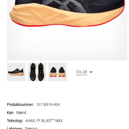
Vis alt
Produktnummer:
1011B974-404
Køn:
Mænd
Teknologi:
AHAR, FF BLAST™ MAX
Løbstype:
Træning