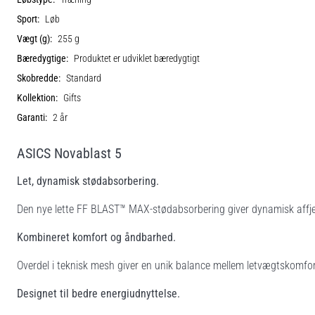
Sport:
Løb
Vægt (g):
255 g
Bæredygtige:
Produktet er udviklet bæredygtigt
Skobredde:
Standard
Kollektion:
Gifts
Garanti:
2 år
ASICS Novablast 5
Let, dynamisk stødabsorbering.
Den nye lette FF BLAST™ MAX-stødabsorbering giver dynamisk affjedr
Kombineret komfort og åndbarhed.
Overdel i teknisk mesh giver en unik balance mellem letvægtskomfo
Designet til bedre energiudnyttelse.