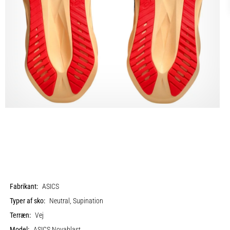
Fabrikant:
ASICS
Typer af sko:
Neutral, Supination
Terræn:
Vej
Model:
ASICS Novablast