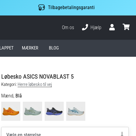
Tilbagebetalingsgaranti
Om os
Hjælp
Bruger
kurv
LAPPET
MÆRKER
BLOG
Løbesko ASICS NOVABLAST 5
Kategori:
Herre løbesko til vej
Mænd,
Blå
Vælg en størrelse