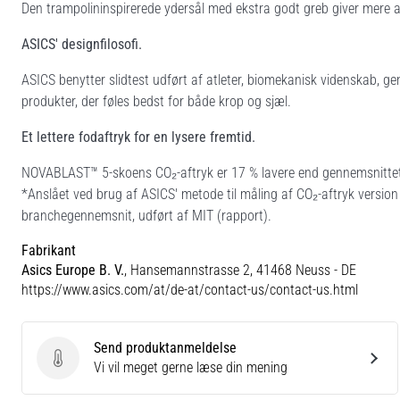
Den trampolininspirerede ydersål med ekstra godt greb giver mere aff
ASICS' designfilosofi.
ASICS benytter slidtest udført af atleter, biomekanisk videnskab, ge
produkter, der føles bedst for både krop og sjæl.
Et lettere fodaftryk for en lysere fremtid.
NOVABLAST™ 5-skoens CO₂-aftryk er 17 % lavere end gennemsnittet 
*Anslået ved brug af ASICS' metode til måling af CO₂-aftryk versio
branchegennemsnit, udført af MIT (rapport).
Fabrikant
Asics Europe B. V.
, Hansemannstrasse 2, 41468 Neuss - DE
https://www.asics.com/at/de-at/contact-us/contact-us.html
Send produktanmeldelse
Send produktanmeldelse
Vi vil meget gerne læse din mening