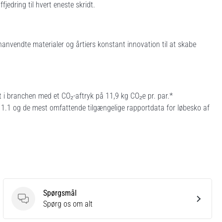
jedring til hvert eneste skridt.
nanvendte materialer og årtiers konstant innovation til at skabe
i branchen med et CO₂-aftryk på 11,9 kg CO₂e pr. par.*
n 1.1 og de mest omfattende tilgængelige rapportdata for løbesko af
Spørgsmål
Spørgsmål
Spørg os om alt