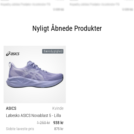
Nyligt Åbnede Produkter
Bæredygtighed
ASICS
Kvinde
Løbesko ASICS Novablast 5
- Lilla
1 250 kr
938 kr
Sidste laveste pris
875 kr