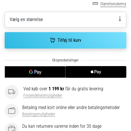
Hvad
Størrelsesskema
er
de
Vælg en størrelse
mest…
5. 8. 2026
Tilføj til kurv
•
6 min. Læsning
Plantar
fasciitis:
Symptomer,
årsager
og
Ved køb over
1 199 kr
får du gratis levering
behandling
Forsendelsesmuligheder
Oplever
Betaling med kort online eller andre betalingsmetoder
du
Betalingsmuligheder
skarpe
hælsmerter
Du kan returnere varerne inden for 30 dage
under