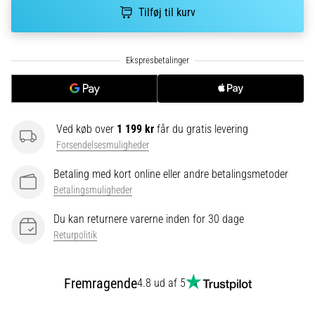
korrekt,
Tilføj til kurv
hvor
bruges
den…
6. 8. 2026
•
8 min. Læsning
Ved køb over
1 199 kr
får du gratis levering
Forsendelsesmuligheder
Løberknæ:
Årsager,
Betaling med kort online eller andre betalingsmetoder
behandling
Betalingsmuligheder
og
forebyggelse
Du kan returnere varerne inden for 30 dage
Returpolitik
Løberknæ,
også
kendt
Fremragende
4.8 ud af 5
som
iliotibialbåndsyndrom
(ITBS),