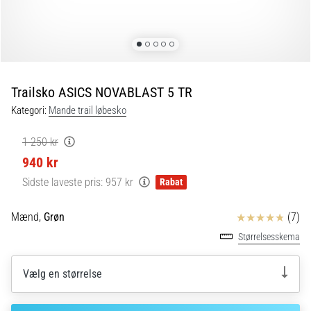
er
de,
og
hvordan
udføres
Trailsko ASICS NOVABLAST 5 TR
de?
Kategori:
Mande trail løbesko
I
praksis
1 250 kr
tester
940 kr
shuttle
run-
Sidste laveste pris:
957 kr
Rabat
testen
hurtighed,
Anmeldelser
Mænd,
Grøn
(7)
smidighed
Størrelsesskema
og
retningsskift.
Hvordan
Vælg en størrelse
udføres
den