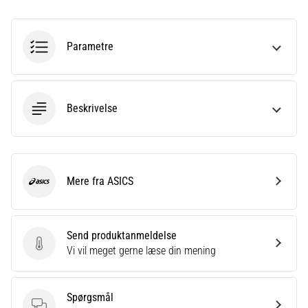
er
et
meget
Parametre
almindeligt
helbredsproblem,
som
løbere
Beskrivelse
oplever.
…
Mere fra ASICS
Vis
ASICS
alle
artikler
Send produktanmeldelse
Send produktanmeldelse
Vi vil meget gerne læse din mening
Spørgsmål