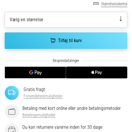
korrekt,
Størrelsesskema
hvor
bruges
Vælg en størrelse
den…
6. 8. 2026
Tilføj til kurv
•
8 min. Læsning
Løberknæ:
Årsager,
behandling
og
Gratis fragt
forebyggelse
Forsendelsesmuligheder
Løberknæ,
også
Betaling med kort online eller andre betalingsmetoder
kendt
Betalingsmuligheder
som
iliotibialbåndsyndrom
Du kan returnere varerne inden for 30 dage
(ITBS),