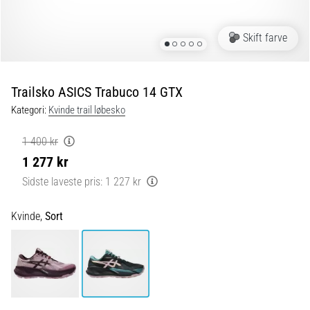
er
de,
Skift farve
og
hvordan
udføres
Trailsko ASICS Trabuco 14 GTX
de?
Kategori:
Kvinde trail løbesko
I
praksis
1 400 kr
tester
1 277 kr
shuttle
run-
Sidste laveste pris:
1 227 kr
testen
hurtighed,
Kvinde,
Sort
smidighed
og
retningsskift.
Hvordan
udføres
den