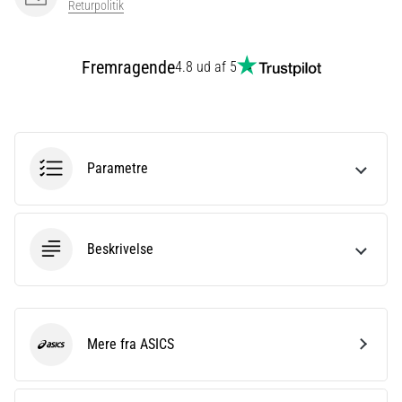
Returpolitik
er
et
meget
Fremragende
4.8 ud af 5
almindeligt
helbredsproblem,
som
løbere
oplever.
Parametre
…
Vis
Beskrivelse
alle
artikler
Mere fra ASICS
ASICS