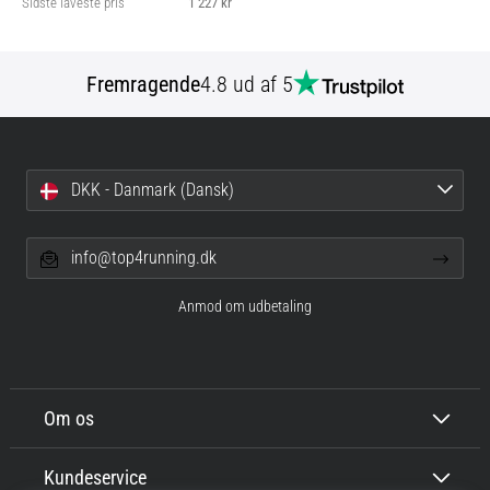
Sidste laveste pris
1 227 kr
Fremragende
4.8 ud af 5
DKK - Danmark (Dansk)
info@top4running.dk
Anmod om udbetaling
Om os
Kundeservice