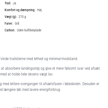
Trail:
Ja
Komfort og dæmpning:
Høj
Vægt (g):
270 g
Farve:
Grå
Carbon:
Uden kulfiberplade
rvinde trailstierne med lethed og minimal-modstand.
at absorbere landingsstøj og give et mere følsomt svar ved afsæt.
 med at holde hele skoens vægt lav.
ig med lettere overgangen til afsætsfasen i løbeskolen. Desuden er
ved længere løb med lavere energiforbrug.