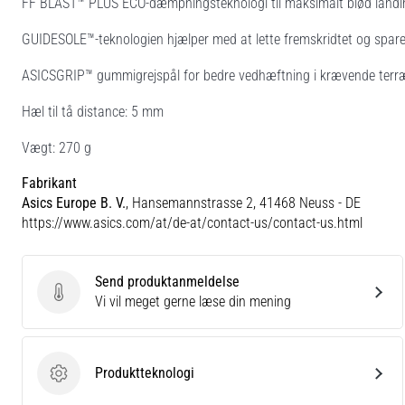
FF BLAST™ PLUS ECO-dæmpningsteknologi til maksimalt blød landing
GUIDESOLE™-teknologien hjælper med at lette fremskridtet og spare 
ASICSGRIP™ gummigrejspål for bedre vedhæftning i krævende terr
Hæl til tå distance: 5 mm
Vægt: 270 g
Fabrikant
Asics Europe B. V.
, Hansemannstrasse 2, 41468 Neuss - DE
https://www.asics.com/at/de-at/contact-us/contact-us.html
Send produktanmeldelse
Send produktanmeldelse
Vi vil meget gerne læse din mening
Produktteknologi
Produktteknologi