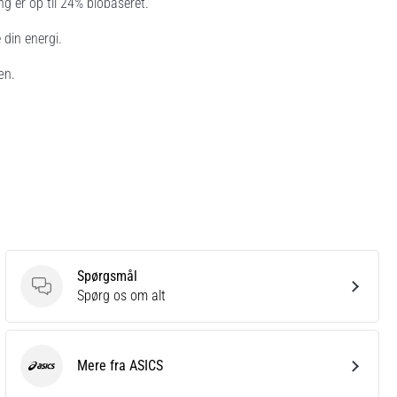
 er op til 24% biobaseret.
din energi.
æn.
Spørgsmål
Spørgsmål
Spørg os om alt
Mere fra ASICS
ASICS