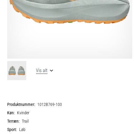
Vis alt
Produktnummer:
1012B769-100
Køn:
Kvinder
Terræn:
Trail
Sport:
Løb