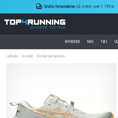
Gratis forsendelse
på ordrer over 1 199 kr
Top4Running.dk
NYHEDER
SKO
TØJ
U
Løbesko
Kvinder
Kvinde trail løbesko