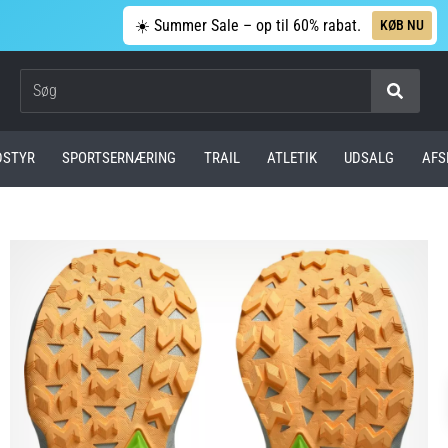
☀️ Summer Sale – op til 60% rabat.
KØB NU
Søg
DSTYR
SPORTSERNÆRING
TRAIL
ATLETIK
UDSALG
AFS