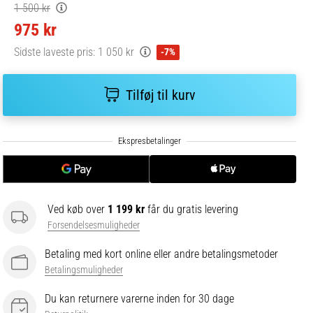
1 500 kr
975 kr
Sidste laveste pris:
1 050 kr
-7%
Tilføj til kurv
Ved køb over
1 199 kr
får du gratis levering
Forsendelsesmuligheder
Betaling med kort online eller andre betalingsmetoder
Betalingsmuligheder
Du kan returnere varerne inden for 30 dage