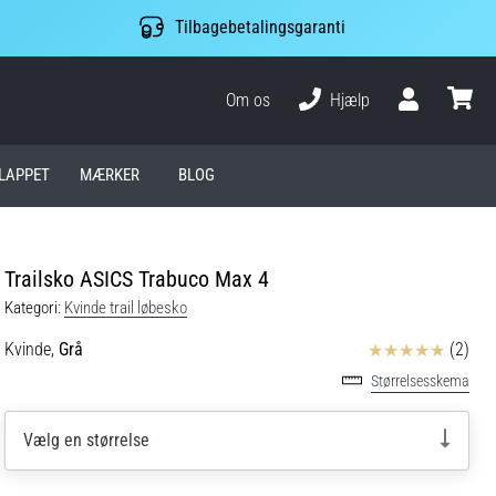
Tilbagebetalingsgaranti
Om os
Hjælp
Bruger
kurv
LAPPET
MÆRKER
BLOG
Trailsko ASICS Trabuco Max 4
Kategori:
Kvinde trail løbesko
Anmeldelser
Kvinde,
Grå
(2)
Størrelsesskema
Vælg en størrelse