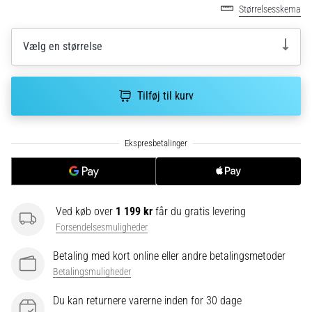
hyppigste
Størrelsesskema
årsager
er
Vælg en størrelse
plantar
fasciitis.
Hvad
Tilføj til kurv
skyldes…
5. 8. 2026
•
9 min. Læsning
Kulhydrat-
superkompensation:
Ved køb over
1 199 kr
får du gratis levering
Hvordan
Forsendelsesmuligheder
påvirker
Betaling med kort online eller andre betalingsmetoder
det
Betalingsmuligheder
din
løbspræstation?
Du kan returnere varerne inden for 30 dage