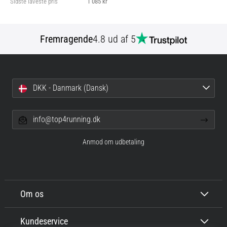
Sidste laveste pris
1 085 kr
Fremragende
4.8 ud af 5
DKK - Danmark (Dansk)
info@top4running.dk
Anmod om udbetaling
Om os
Kundeservice