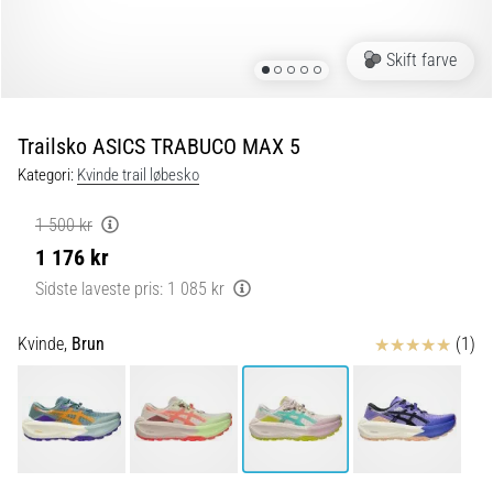
6 min. Læsning
Plantar
Skift farve
fasciitis:
Symptomer,
årsager
Trailsko ASICS TRABUCO MAX 5
og
Kategori:
Kvinde trail løbesko
behandling
Oplever
1 500 kr
du
1 176 kr
skarpe
hælsmerter
Sidste laveste pris:
1 085 kr
under
eller
Anmeldelser
Kvinde,
Brun
(1)
efter
dit
løb?
En
af
de