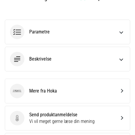
Det
siges,
at
kulhydrat-
superkompensation
Parametre
forbedrer
udholdenhedspræstationen.
Passer
det
Beskrivelse
virkelig?
Find
ud
af,
hvad…
Mere fra Hoka
Hoka
Vis
Send produktanmeldelse
alle
Send produktanmeldelse
Vi vil meget gerne læse din mening
artikler