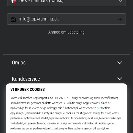
DKK - Danmark (Dansk)
info@top4running.dk
Anmod om udbetaling
Om os
Kundeservice
Top4Running.dk
I mere end 16 år har vi motiveret dig til at gå ud og løbe. Hurtigere. Med
os. Hver dag.