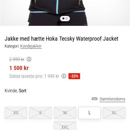
6 min. Læsning
Plantar
fasciitis:
Symptomer,
årsager
Jakke med hætte Hoka Tecsky Waterproof Jacket
og
Kategori:
Kvindejakker
behandling
Oplever
2 999 kr
du
1 500 kr
skarpe
hælsmerter
Sidste laveste pris:
1 949 kr
-23%
under
eller
Kvinde,
Sort
efter
Størrelsesskema
dit
løb?
XS
S
M
L
XL
En
af
de
XXL