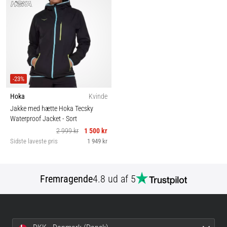
-23%
Hoka
Kvinde
Jakke med hætte Hoka Tecsky
Waterproof Jacket
- Sort
2 999 kr
1 500 kr
Sidste laveste pris
1 949 kr
Fremragende
4.8 ud af 5