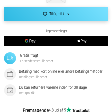
hyppigste
årsager
er
Tilføj til kurv
plantar
fasciitis.
Hvad
skyldes…
5. 8. 2026
Gratis fragt
•
9 min. Læsning
Forsendelsesmuligheder
Kulhydrat-
Betaling med kort online eller andre betalingsmetoder
superkompensation:
Betalingsmuligheder
Hvordan
påvirker
Du kan returnere varerne inden for 30 dage
det
Returpolitik
din
løbspræstation?
Fremragende
4.8 ud af 5