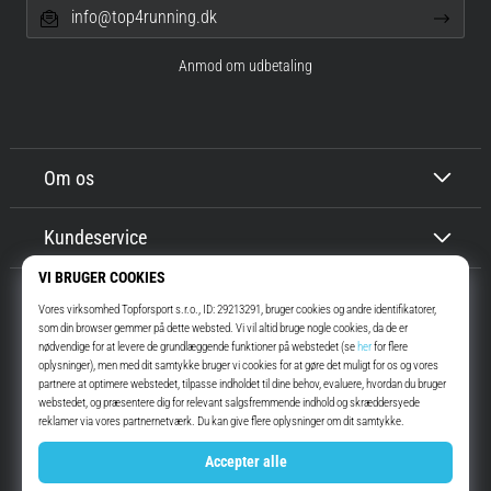
info@top4running.dk
Anmod om udbetaling
Om os
Kundeservice
Top4Running.dk
I mere end 16 år har vi motiveret dig til at gå ud og løbe. Hurtigere. Med
os. Hver dag.
Instagram
YouTube