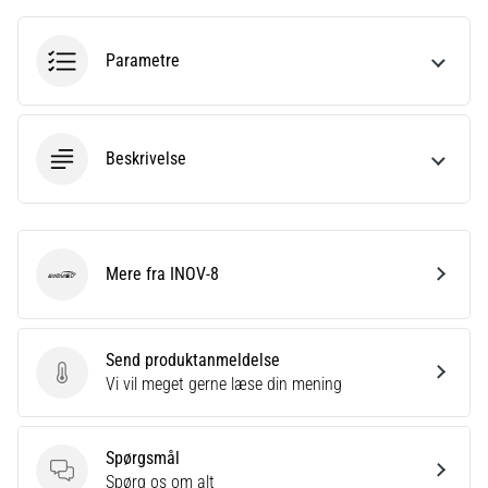
hyppigste
årsager
er
Parametre
plantar
fasciitis.
Hvad
skyldes…
Beskrivelse
5. 8. 2026
•
9 min. Læsning
Mere fra INOV-8
INOV-8
Kulhydrat-
superkompensation:
Hvordan
Send produktanmeldelse
påvirker
Send produktanmeldelse
Vi vil meget gerne læse din mening
det
din
løbspræstation?
Spørgsmål
Spørgsmål
Spørg os om alt