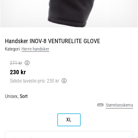
og
efter
løb
Knæsmerter
vil
ramme
Handsker INOV-8 VENTURELITE GLOVE
enhver
Kategori:
Herre handsker
løber
mindst
271 kr
én
230 kr
gang
i
Sidste laveste pris:
230 kr
livet,
uanset
Unisex,
Sort
om
Størrelsesskema
man
er
amatør
XL
eller
professionel.