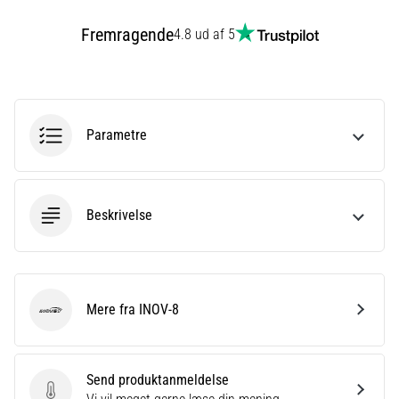
eller
Fremragende
4.8 ud af 5
efter
dit
løb?
En
af
de
Parametre
hyppigste
årsager
er
plantar
Beskrivelse
fasciitis.
Hvad
skyldes…
Mere fra INOV-8
INOV-8
Vis
alle
artikler
Send produktanmeldelse
Send produktanmeldelse