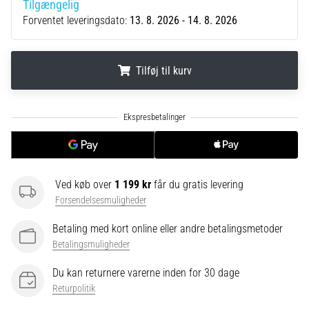
Hvad
Tilgængelig
er
Forventet leveringsdato:
13. 8. 2026 - 14. 8. 2026
de
mest…
Tilføj til kurv
5. 8. 2026
•
.
.
.
6 min. Læsning
Plantar
fasciitis:
Symptomer,
Ved køb over
1 199 kr
får du gratis levering
årsager
Forsendelsesmuligheder
og
behandling
Betaling med kort online eller andre betalingsmetoder
Betalingsmuligheder
Oplever
du
Du kan returnere varerne inden for 30 dage
skarpe
Returpolitik
hælsmerter
under