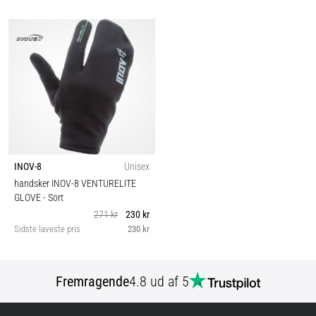
INOV-8
Unisex
handsker INOV-8 VENTURELITE
GLOVE
- Sort
271 kr
230 kr
Sidste laveste pris
230 kr
Fremragende
4.8 ud af 5