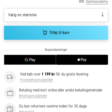
Hvad
Størrelsesskema
er
de
Vælg en størrelse
mest…
5. 8. 2026
Tilføj til kurv
•
6 min. Læsning
Plantar
fasciitis:
Symptomer,
årsager
Ved køb over
1 199 kr
får du gratis levering
og
Forsendelsesmuligheder
behandling
Oplever
Betaling med kort online eller andre betalingsmetoder
du
Betalingsmuligheder
skarpe
hælsmerter
Du kan returnere varerne inden for 30 dage
under
Returpolitik