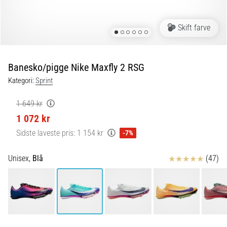
og
efter
løb
Skift farve
Knæsmerter
vil
ramme
Banesko/pigge Nike Maxfly 2 RSG
enhver
Kategori:
Sprint
løber
mindst
1 649 kr
én
1 072 kr
gang
i
Sidste laveste pris:
1 154 kr
-7%
livet,
uanset
Anmeldelser
Unisex,
Blå
(47)
om
man
er
amatør
eller
professionel.