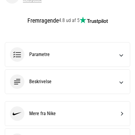
eller
efter
dit
Fremragende
4.8 ud af 5
løb?
En
af
de
hyppigste
Parametre
årsager
er
plantar
fasciitis.
Beskrivelse
Hvad
skyldes…
Vis
Mere fra Nike
Nike
alle
artikler