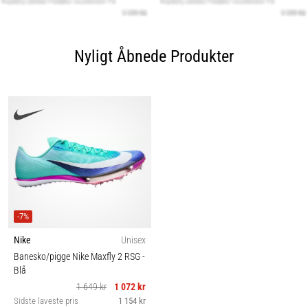
Nyligt Åbnede Produkter
-7%
Nike
Unisex
Banesko/pigge Nike Maxfly 2 RSG
-
Blå
1 649 kr
1 072 kr
Sidste laveste pris
1 154 kr