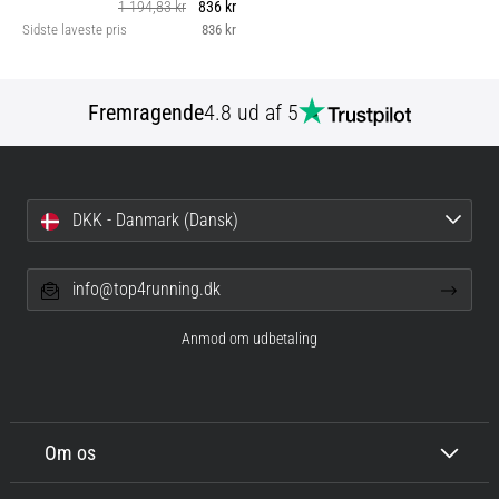
1 194,83 kr
836 kr
Sidste laveste pris
836 kr
Fremragende
4.8 ud af 5
DKK - Danmark (Dansk)
info@top4running.dk
Anmod om udbetaling
Om os