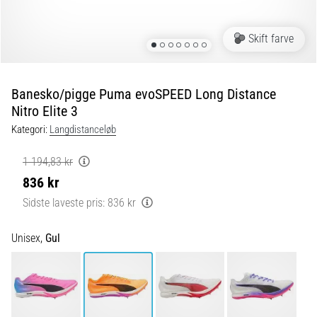
er
de,
Skift farve
og
hvordan
udføres
Banesko/pigge Puma evoSPEED Long Distance
de?
Nitro Elite 3
I
Kategori:
Langdistanceløb
praksis
tester
1 194,83 kr
shuttle
836 kr
run-
testen
Sidste laveste pris:
836 kr
hurtighed,
smidighed
Unisex,
Gul
og
retningsskift.
Hvordan
udføres
den