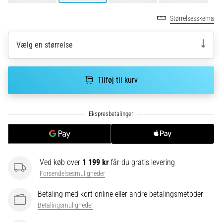
korrekt,
hvor
Størrelsesskema
bruges
den…
Vælg en størrelse
6. 8. 2026
•
Tilføj til kurv
8 min. Læsning
Løberknæ:
Årsager,
behandling
og
forebyggelse
Ved køb over
1 199 kr
får du gratis levering
Løberknæ,
Forsendelsesmuligheder
også
kendt
Betaling med kort online eller andre betalingsmetoder
som
Betalingsmuligheder
iliotibialbåndsyndrom
(ITBS),