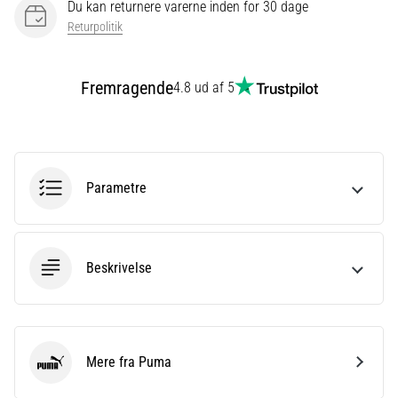
Du kan returnere varerne inden for 30 dage
er
Returpolitik
et
meget
almindeligt
Fremragende
4.8 ud af 5
helbredsproblem,
som
løbere
oplever.
…
Parametre
Vis
alle
Beskrivelse
artikler
Mere fra Puma
Puma