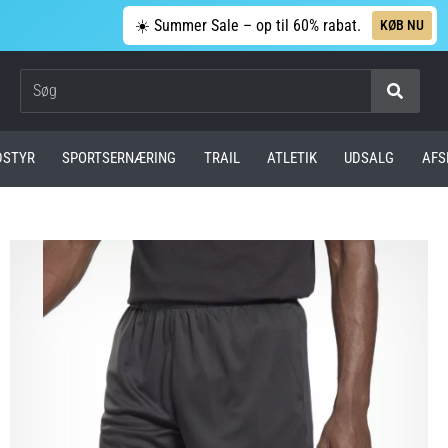
☀️ Summer Sale – op til 60% rabat.
KØB NU
Søg
DSTYR
SPORTSERNÆRING
TRAIL
ATLETIK
UDSALG
AFS