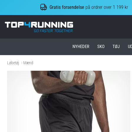
Gratis forsendelse
på ordrer over 1 199 kr
Top4Running.dk
NYHEDER
SKO
TØJ
U
Løbetøj
Mænd