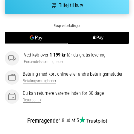
Hvad
Tilføj til kurv
er
de
mest…
5. 8. 2026
•
6 min. Læsning
Ved køb over
1 199 kr
får du gratis levering
Plantar
Forsendelsesmuligheder
fasciitis:
Betaling med kort online eller andre betalingsmetoder
Symptomer,
Betalingsmuligheder
årsager
og
Du kan returnere varerne inden for 30 dage
behandling
Returpolitik
Oplever
du
Fremragende
skarpe
4.8 ud af 5
hælsmerter
under