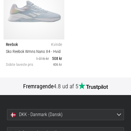
Reebok
Kvinde
Sko Reebok Wmns Nano X4
- Hvid
1 016 kr
508 kr
Sidste laveste pris
406 kr
Fremragende
4.8 ud af 5
DKK - Danmark (Dansk)