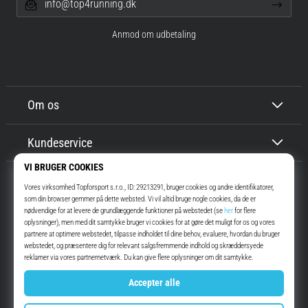
info@top4running.dk
Anmod om udbetaling
Om os
Kundeservice
Top4Running.dk
I mere end 16 år har vi motiveret dig til at gå ud og løbe. Hurtigere. Med
os. Hver dag.
Instagram
YouTube