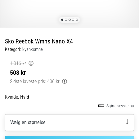
og
efter
løb
Knæsmerter
vil
ramme
Sko Reebok Wmns Nano X4
enhver
Kategori:
Nyankomne
løber
mindst
1 016 kr
én
508 kr
gang
i
Sidste laveste pris:
406 kr
livet,
uanset
Kvinde,
Hvid
om
Størrelsesskema
man
er
amatør
Vælg en størrelse
eller
professionel.