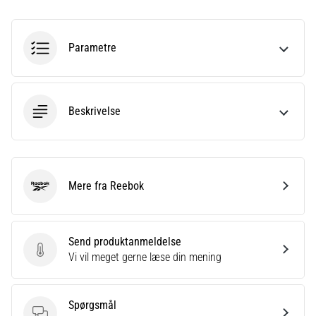
eller
efter
dit
Parametre
løb?
En
af
de
Beskrivelse
hyppigste
årsager
er
plantar
fasciitis.
Mere fra Reebok
Reebok
Hvad
skyldes…
Send produktanmeldelse
Send produktanmeldelse
Vi vil meget gerne læse din mening
Vis
alle
artikler
Spørgsmål