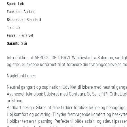
Sport:
Løb
Funktion:
Åndbar
Skobredde:
Standard
Trail:
Ja
Farve:
Flerfarvet
Garanti:
2 år
Introduktion af AERO GLIDE 4 GRVL W løbesko fra Salomon, særligt desi
og stier, er skoene udformet til at forbedre din træningsoplevelse 
Nøglefunktioner:
Neutral gangart og supination: Udviklet til løbere med neutral gangart
Avanceret teknologi: Udstyret med Contagrip®, Sensifit™, OrthoLit
polstring.
Åndbart design: Sikrer, at dine fødder forbliver kølige og behagelige
Høj komfort og polstring: Tilbyder fremragende komfort og beskytte
Holdbar terræn-tilpasning: Perfekte til både asfalt- og stier, tilpasse