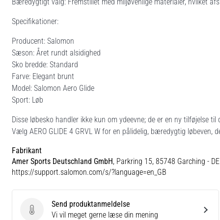
Bæredygtigt valg: Fremstillet med miljøvenlige materialer, hvilket a
Specifikationer:
Producent: Salomon
Sæson: Året rundt alsidighed
Sko bredde: Standard
Farve: Elegant brunt
Model: Salomon Aero Glide
Sport: Løb
Disse løbesko handler ikke kun om ydeevne; de er en ny tilføjelse til 
Vælg AERO GLIDE 4 GRVL W for en pålidelig, bæredygtig løbeven, der
Fabrikant
Amer Sports Deutschland GmbH
, Parkring 15, 85748 Garching - DE
https://support.salomon.com/s/?language=en_GB
Send produktanmeldelse
Send produktanmeldelse
Vi vil meget gerne læse din mening