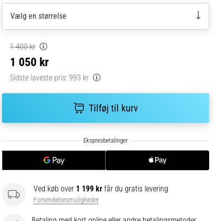
Vælg en størrelse
1 400 kr
1 050 kr
Sidste laveste pris:
993 kr
Tilføj til kurv
Ved køb over
1 199 kr
får du gratis levering
Forsendelsesmuligheder
Betaling med kort online eller andre betalingsmetoder