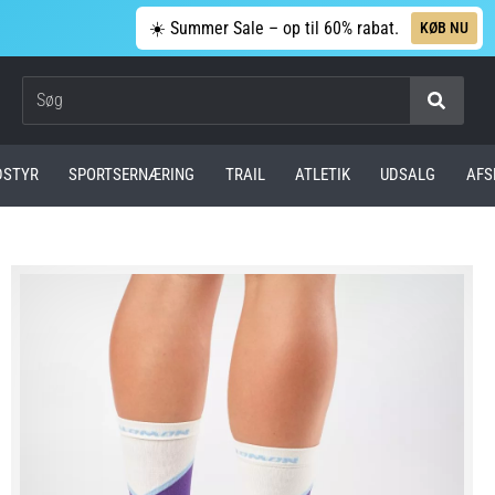
☀️ Summer Sale – op til 60% rabat.
KØB NU
Søg
DSTYR
SPORTSERNÆRING
TRAIL
ATLETIK
UDSALG
AFS