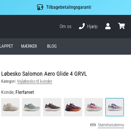
Tilbagebetalingsgaranti
Om os
Hjælp
Bruger
kurv
LAPPET
MÆRKER
BLOG
Løbesko Salomon Aero Glide 4 GRVL
Kategori:
Vejløbesko til kvinder
Kvinde,
Flerfarvet
Størrelsesskema