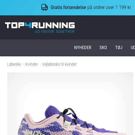
Gratis forsendelse
på ordrer over 1 199 kr
Top4Running.dk
NYHEDER
SKO
TØJ
U
Løbesko
Kvinder
Vejløbesko til kvinder