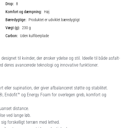
Drop:
8
Komfort og dæmpning:
Høj
Bæredygtige:
Produktet er udviklet bæredygtigt
Vægt (g):
230 g
Carbon:
Uden kulfiberplade
gnet til kvinder, der ønsker ydelse og stil. Ideelle til både asfalt-
med deres avancerede teknologi og innovative funktioner.
 eller supination, der giver afbalanceret støtte og stabilitet.
e®, Endofit™ og Energy Foam for overlegen greb, komfort og
 uanset distance.
lse ved lange løb.
r sig forskelligt terræn med lethed.