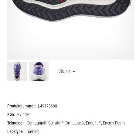
Vis alt
Produktnummer:
L49175600
Køn:
Kvinder
Teknologi:
Contagrip®, Sensifit ™, OrthoLite®, Endofit ™, Energy Foam
Løbstype:
Træning