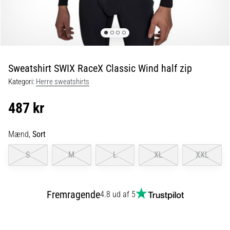
er
de,
og
hvordan
udføres
Sweatshirt SWIX RaceX Classic Wind half zip
de?
Kategori:
Herre sweatshirts
I
praksis
487 kr
tester
shuttle
run-
Mænd,
Sort
testen
S
M
L
XL
XXL
hurtighed,
smidighed
og
retningsskift.
Fremragende
4.8 ud af 5
Hvordan
udføres
den