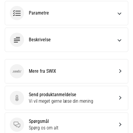
korrekt,
hvor
Parametre
bruges
den…
Beskrivelse
6. 8. 2026
•
8 min. Læsning
Løberknæ:
Årsager,
Mere fra SWIX
SWIX
behandling
og
forebyggelse
Send produktanmeldelse
Løberknæ,
Send produktanmeldelse
Vi vil meget gerne læse din mening
også
kendt
som
Spørgsmål
iliotibialbåndsyndrom
Spørgsmål
Spørg os om alt
(ITBS),