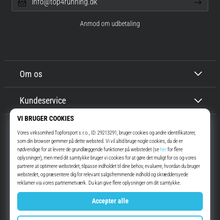
info@top4running.dk
Anmod om udbetaling
Om os
Kundeservice
Top4Running.dk
I mere end 16 år har vi motiveret dig til at gå ud og løbe. Hurtigere. Med
os. Hver dag.
Instagram
YouTube