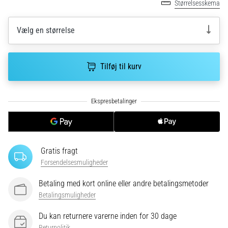
Størrelsesskema
5. 8. 2026
•
8 min. Læsning
Vælg en størrelse
De
mest
Tilføj til kurv
almindelige
årsager
til
knæsmerter
under
og
efter
Gratis fragt
løb
Forsendelsesmuligheder
Knæsmerter
vil
Betaling med kort online eller andre betalingsmetoder
ramme
Betalingsmuligheder
enhver
løber
Du kan returnere varerne inden for 30 dage
mindst
Returpolitik