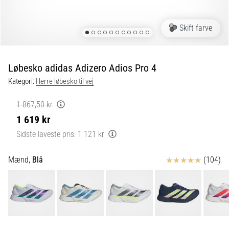
Hvilke
er
Skift farve
de
ABSOLUTTETOP-
modeller
Løbesko adidas Adizero Adios Pro 4
inden
Kategori:
Herre løbesko til vej
for
løbesko
med
1 867,50 kr
ekstra
1 619 kr
støddæmpning?
Sidste laveste pris:
1 121 kr
Oplev
sko
Anmeldelser
Mænd,
Blå
(104)
med
maksimal
komfort
til
både…