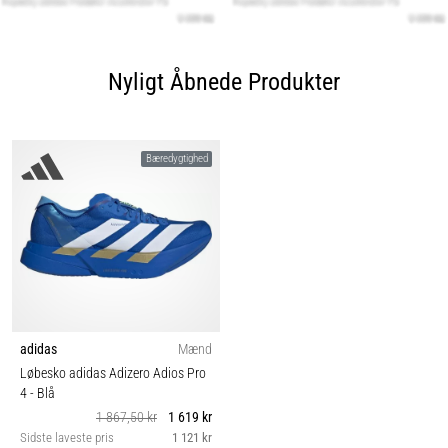
Nyligt Åbnede Produkter
Bæredygtighed
adidas
Mænd
Løbesko adidas Adizero Adios Pro
4
- Blå
1 867,50 kr
1 619 kr
Sidste laveste pris
1 121 kr