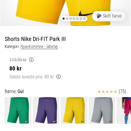
6 min. Læsning
Plantar
Skift farve
fasciitis:
Symptomer,
årsager
Shorts Nike Dri-FIT Park III
og
Kategori:
Nyankommne - løbetøj
behandling
Oplever
119,90 kr
du
80 kr
skarpe
hælsmerter
Sidste laveste pris:
80 kr
under
eller
Anmeldelser
Børne,
Gul
(75)
efter
dit
løb?
En
af
de