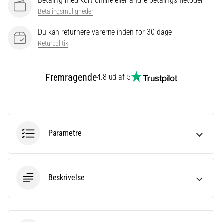
Betaling med kort online eller andre betalingsmetoder
Det
siges,
Betalingsmuligheder
at
Du kan returnere varerne inden for 30 dage
kulhydrat-
Returpolitik
superkompensation
forbedrer
udholdenhedspræstationen.
Fremragende
4.8 ud af 5
Passer
det
virkelig?
Find
ud
af,
Parametre
hvad…
Vis
Beskrivelse
alle
artikler