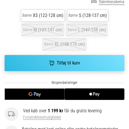
Størrelsesskema
hyppigste
årsager
er
XS (122-128 cm)
S (128-137 cm)
Børne
Børne
plantar
fasciitis.
M (137-147 cm)
L (147-158 cm)
Børne
Børne
Hvad
skyldes…
XL (158-170 cm)
Børne
5. 8. 2026
Tilføj til kurv
•
9 min. Læsning
Kulhydrat-
superkompensation:
Hvordan
påvirker
det
Ved køb over
1 199 kr
får du gratis levering
din
Forsendelsesmuligheder
løbspræstation?