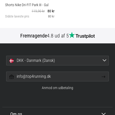
Shorts Nike Dri-FIT Park III
- Gul
119,90 kr
80 kr
Sidste laveste pris
80 kr
Fremragende
4.8 ud af 5
DKK - Danmark (Dansk)
info@top4running.dk
Anmod om udbetaling
Om os