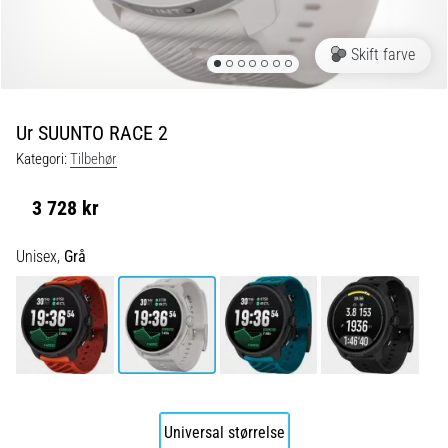
og
efter
løb
Skift farve
Knæsmerter
vil
ramme
Ur SUUNTO RACE 2
enhver
Kategori:
Tilbehør
løber
mindst
3 728 kr
én
gang
i
Unisex,
Grå
livet,
uanset
om
man
er
amatør
eller
professionel.
Universal størrelse