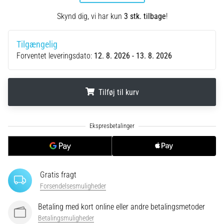
Hvad
er
Skynd dig, vi har kun
3 stk. tilbage
!
de
mest…
Tilgængelig
Forventet leveringsdato:
12. 8. 2026 - 13. 8. 2026
5. 8. 2026
•
6 min. Læsning
Tilføj til kurv
Plantar
fasciitis:
.
.
.
Symptomer,
årsager
og
behandling
Gratis fragt
Oplever
Forsendelsesmuligheder
du
skarpe
Betaling med kort online eller andre betalingsmetoder
hælsmerter
Betalingsmuligheder
under