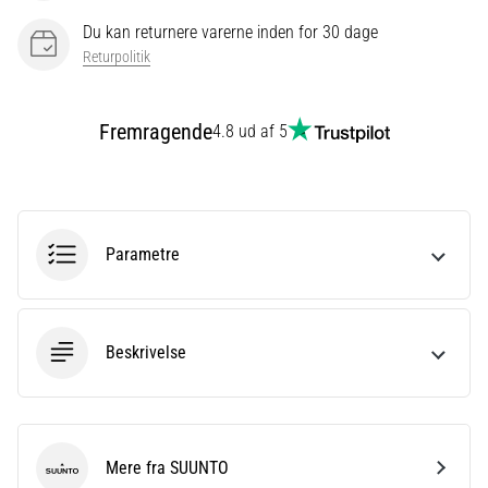
eller
Du kan returnere varerne inden for 30 dage
efter
Returpolitik
dit
løb?
En
Fremragende
4.8 ud af 5
af
de
hyppigste
årsager
er
Parametre
plantar
fasciitis.
Hvad
skyldes…
Beskrivelse
Vis
alle
artikler
Mere fra SUUNTO
SUUNTO