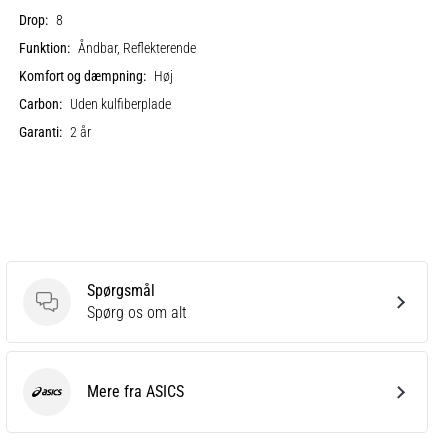
Drop:
8
Funktion:
Åndbar, Reflekterende
Komfort og dæmpning:
Høj
Carbon:
Uden kulfiberplade
Garanti:
2 år
Spørgsmål
Spørgsmål
Spørg os om alt
Mere fra ASICS
ASICS