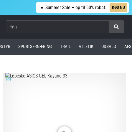
☀️ Summer Sale – op til 60% rabat.
KØB NU
Søg
DSTYR
SPORTSERNÆRING
TRAIL
ATLETIK
UDSALG
AFS