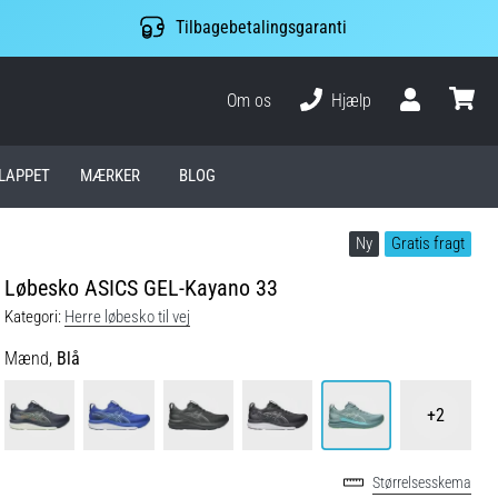
Tilbagebetalingsgaranti
Om os
Hjælp
Bruger
kurv
LAPPET
MÆRKER
BLOG
Ny
Gratis fragt
Løbesko ASICS GEL-Kayano 33
Kategori:
Herre løbesko til vej
Mænd,
Blå
+2
Størrelsesskema