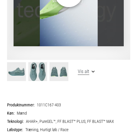
Vis alt
Produktnummer:
1011C167-403
Køn:
Mænd
Teknologi:
AHAR+, PureGEL™, FF BLAST™ PLUS, FF BLAST™ MAX
Løbstype:
Træning, Hurtigt løb / Race