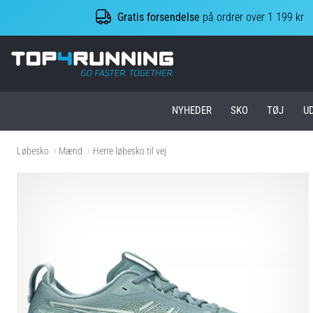
Gratis forsendelse
på ordrer over 1 199 kr
Top4Running.dk
NYHEDER
SKO
TØJ
U
Løbesko
Mænd
Herre løbesko til vej