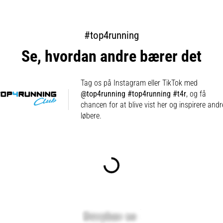
#top4running
Se, hvordan andre bærer det
Tag os på Instagram eller TikTok med
@top4running #top4running #t4r
, og få
chancen for at blive vist her og inspirere andr
løbere.