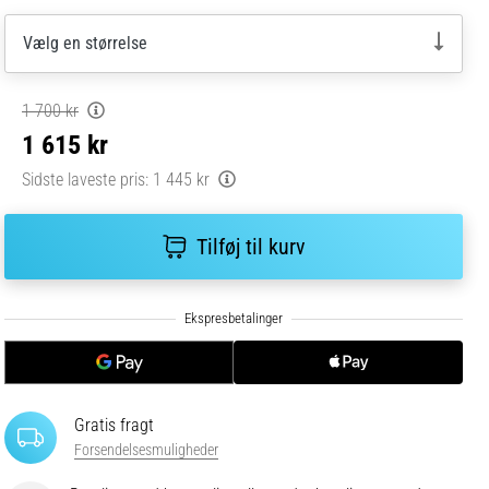
Vælg en størrelse
1 700 kr
1 615 kr
Sidste laveste pris:
1 445 kr
Tilføj til kurv
Gratis fragt
Forsendelsesmuligheder